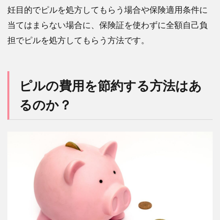
ラン
妊目的でピルを処方してもらう場合や保険適用条件に
スは
当てはまらない場合に、保険証を使わずに全額自己負
どう
なっ
担でピルを処方してもらう方法です。
てい
るの
か？
ピルの費用を節約する方法はあ
8
ピル
るのか？
の費
用と
安全
性の
関係
はど
うな
って
いる
の
か？