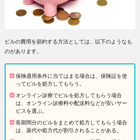
9
ピ
ル
の
費
用
ピルの費用を節約する方法としては、以下のようなも
に
のがあります。
関
す
る
よ
保険適用条件に当てはまる場合は、保険証を使
く
ってピルを処方してもらう。
あ
る
オンライン診療でピルを処方してもらう場合
質
は、オンライン診療料や配送料などが安いサー
問
ビスを選ぶ。
と
回
長期間分のピルをまとめて処方してもらう場合
答
は、薬代や処方代が割引されることがある。
10