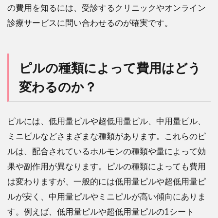
の費用を知るには、受診するクリニックやオンライン
か？
診療サービスに問い合わせるのが確実です。
4
ピル
の費
用を
ピルの種類によって費用はどう
節約
する
変わるのか？
方法
はあ
るの
ピルには、低用量ピルや超低用量ピル、中用量ピル、
か？
ミニピルなどさまざまな種類があります。これらのピ
5
ルは、配合されているホルモンの種類や量によって効
ピル
の費
果や副作用が異なります。ピルの種類によっても費用
用を
は変わりますが、一般的には低用量ピルや超低用量ピ
補助
して
ルが安く、中用量ピルやミニピルが高い傾向にありま
もら
す。例えば、低用量ピルや超低用量ピルの1シート
える