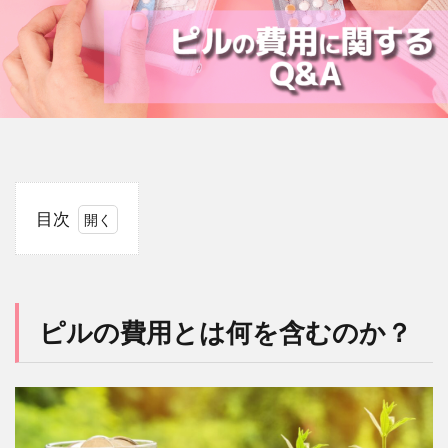
目次
1
ピル
の費
用と
ピルの費用とは何を含むのか？
は何
を含
むの
か？
2