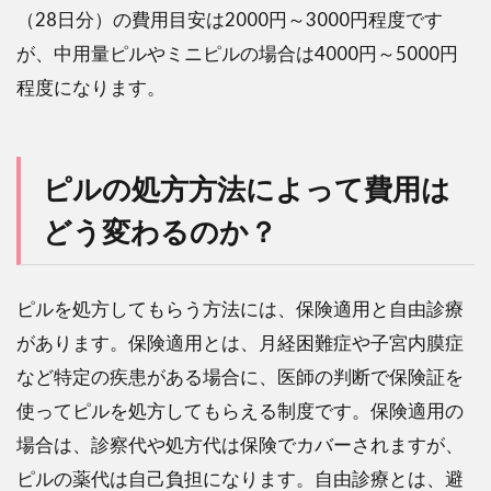
制度
（28日分）の費用目安は2000円～3000円程度です
はあ
が、中用量ピルやミニピルの場合は4000円～5000円
るの
か？
程度になります。
6
ピル
の費
ピルの処方方法によって費用は
用を
計算
どう変わるのか？
する
方法
はあ
るの
ピルを処方してもらう方法には、保険適用と自由診療
か？
があります。保険適用とは、月経困難症や子宮内膜症
7
など特定の疾患がある場合に、医師の判断で保険証を
ピル
使ってピルを処方してもらえる制度です。保険適用の
の費
用と
場合は、診察代や処方代は保険でカバーされますが、
効果
ピルの薬代は自己負担になります。自由診療とは、避
のバ