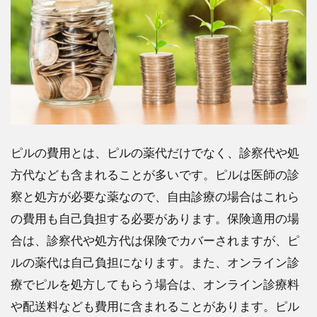
ピル
の種
類に
よっ
て費
用は
どう
変わ
るの
か？
ピルの費用とは、ピルの薬代だけでなく、診察代や処
3
方代なども含まれることが多いです。ピルは医師の診
ピル
察と処方が必要な薬なので、自由診療の場合はこれら
の処
方方
の費用も自己負担する必要があります。保険適用の場
法に
合は、診察代や処方代は保険でカバーされますが、ピ
よっ
て費
ルの薬代は自己負担になります。また、オンライン診
用は
療でピルを処方してもらう場合は、オンライン診療料
どう
変わ
や配送料なども費用に含まれることがあります。ピル
るの