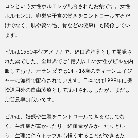
ロンという女性ホルモンが配合されたお薬です。女性
による
ホルモンは、卵巣や子宮の働きをコントロールするだ
4
けでなく、肌や髪の毛、骨などの健康にも関係してい
ピル
の副
ます。
作用
の種
類と
ピルは1960年代アメリカで、経口避妊薬として開発さ
症
れた薬でした。全世界では1億人以上の女性がピルを内
状：
服しており、オランダでは14～16歳のティーンエイジ
吐き
気、
ャーに無料で配布されています。日本では1999年に保
頭
険適用外の自由診療として認可されましたが、まだま
痛、
乳房
だ普及率は低いです。
の張
りな
ど
ピルは、妊娠や生理をコントロールできるだけでな
く、生理痛が重かったり、経血量が多かったりとい
5
ピル
う、生理に伴うトラブルも軽くすることができるた