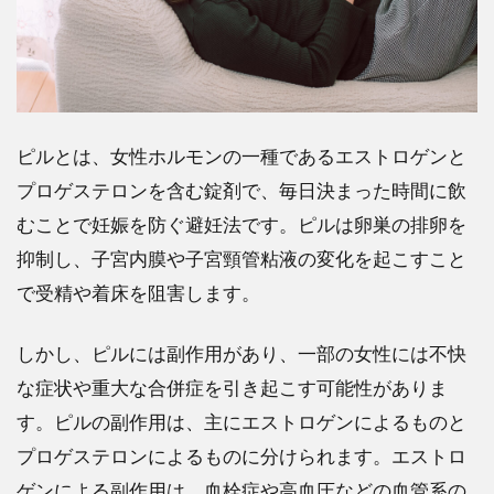
7
ピ
ル
の
飲
ピルとは、女性ホルモンの一種であるエストロゲンと
み
方
プロゲステロンを含む錠剤で、毎日決まった時間に飲
と
むことで妊娠を防ぐ避妊法です。ピルは卵巣の排卵を
注
意
抑制し、子宮内膜や子宮頸管粘液の変化を起こすこと
点
で受精や着床を阻害します。
8
ピ
しかし、ピルには副作用があり、一部の女性には不快
ル
を
な症状や重大な合併症を引き起こす可能性がありま
飲
す。ピルの副作用は、主にエストロゲンによるものと
む
プロゲステロンによるものに分けられます。エストロ
と
き
ゲンによる副作用は、血栓症や高血圧などの血管系の