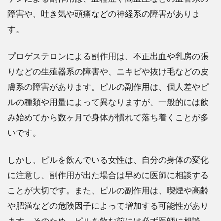
の
障害や、吐き気や頭痛などの神経系の障害がありま
よ
く
す。
あ
る
質
プロゲステロンによる副作用は、不正出血や乳房の張
問
りなどの生殖器系の障害や、ニキビや抜け毛などの皮
9
膚系の障害があります。ピルの副作用は、個人差やピ
ま
ルの種類や用量によって異なりますが、一般的には飲
と
め
み始めてから数ヶ月で身体が慣れて落ち着くことが多
いです。
しかし、ピルを飲んでいる女性は、自分の身体の変化
に注意し、副作用が出た場合は早めに医師に相談する
ことが大切です。また、ピルの副作用は、喫煙や高齢
や肥満などの危険因子によって増加する可能性があり
ます。そのため、ピルを飲む前には必ず医師に相談