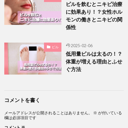
ピルを飲むとニキビ治療
に効果あり！？女性ホル
モンの働きとニキビの関
係性
2025-02-06
ピル
低用量ピルは太るの！？
体重が増える理由とふせ
ぐ方法
コメントを書く
メールアドレスが公開されることはありません。
※
が付いている
欄は必須項目です
コメント
※