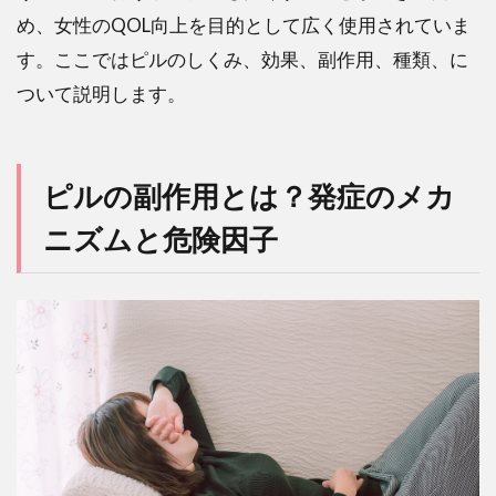
の重
め、女性のQOL向上を目的として広く使用されていま
大な
副作
す。ここではピルのしくみ、効果、副作用、種類、に
用：
ついて説明します。
血栓
症の
原因
と予
ピルの副作用とは？発症のメカ
防法
ニズムと危険因子
6
ピ
ルの副
作用が
出たら
どうす
ればい
い？：
医師へ
の相談
のタイ
ミング
と方法