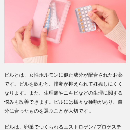
ピル
の副
作用
と
は？
発症
のメ
カニ
ズム
と危
険因
子
ピルとは、女性ホルモンに似た成分が配合されたお薬
3
ピ
です。ピルを飲むと、排卵が抑えられて妊娠しにくく
ルの副
なります。また、生理痛やニキビなどの生理に関する
作用は
いつま
悩みも改善できます。ピルには様々な種類があり、自
で続
分に合ったものを選ぶことが大切です 。
く？：
個人差
やピル
ピルは、卵巣でつくられるエストロゲン / プロゲステ
の種類