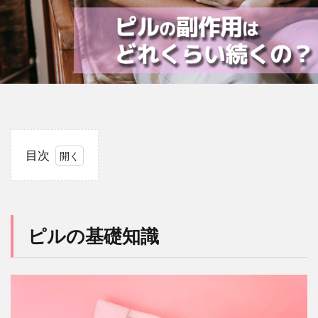
目次
1
ピ
ル
の
ピルの基礎知識
基
礎
知
識
2