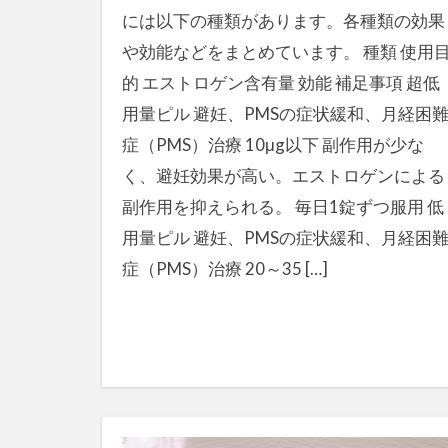
には以下の種類があります。各種類の効果
や効能などをまとめています。 種類 使用
的 エストロゲン含有量 効能 補足事項 超低
用量ピル 避妊、PMSの症状緩和、月経困
症（PMS）治療 10μg以下 副作用が少な
く、避妊効果が高い。エストロゲンによる
副作用を抑えられる。 毎日1錠ずつ服用 低
用量ピル 避妊、PMSの症状緩和、月経困
症（PMS）治療 20～35 […]